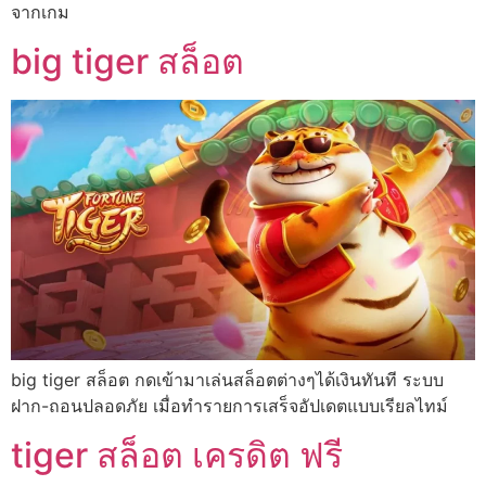
จากเกม
big tiger สล็อต
big tiger สล็อต กดเข้ามาเล่นสล็อตต่างๆได้เงินทันที ระบบ
ฝาก-ถอนปลอดภัย เมื่อทำรายการเสร็จอัปเดตแบบเรียลไทม์
tiger สล็อต เครดิต ฟรี